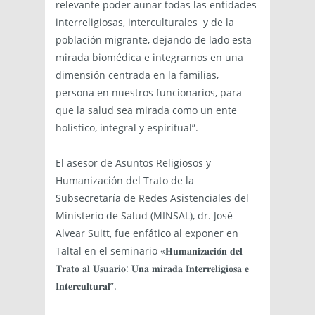
relevante poder aunar todas las entidades
interreligiosas, interculturales y de la
población migrante, dejando de lado esta
mirada biomédica e integrarnos en una
dimensión centrada en la familias,
persona en nuestros funcionarios, para
que la salud sea mirada como un ente
holístico, integral y espiritual”.
El asesor de Asuntos Religiosos y
Humanización del Trato de la
Subsecretaría de Redes Asistenciales del
Ministerio de Salud (MINSAL), dr. José
Alvear Suitt, fue enfático al exponer en
Taltal en el seminario «𝐇𝐮𝐦𝐚𝐧𝐢𝐳𝐚𝐜𝐢𝐨́𝐧 𝐝𝐞𝐥
𝐓𝐫𝐚𝐭𝐨 𝐚𝐥 𝐔𝐬𝐮𝐚𝐫𝐢𝐨: 𝐔𝐧𝐚 𝐦𝐢𝐫𝐚𝐝𝐚 𝐈𝐧𝐭𝐞𝐫𝐫𝐞𝐥𝐢𝐠𝐢𝐨𝐬𝐚 𝐞
𝐈𝐧𝐭𝐞𝐫𝐜𝐮𝐥𝐭𝐮𝐫𝐚𝐥”.