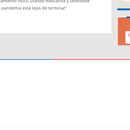
amiento físico, usando mascarilla y lavándose
 pandemia está lejos de terminar”