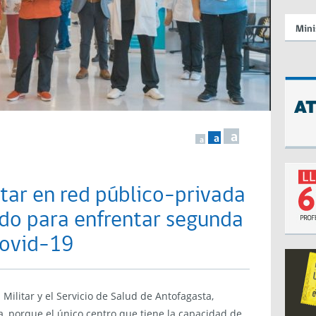
Mini
a
a
a
itar en red público-privada
ado para enfrentar segunda
Covid-19
Militar y el Servicio de Salud de Antofagasta,
 porque el único centro que tiene la capacidad de