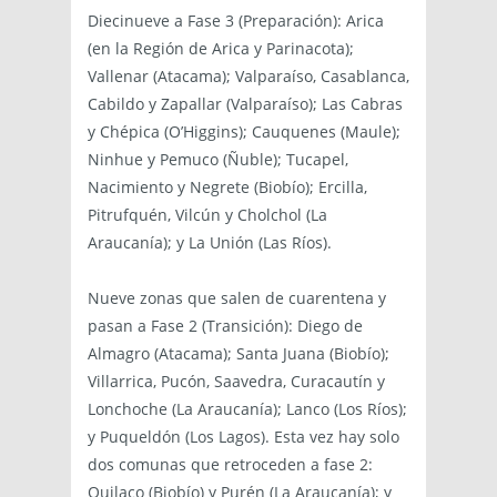
Diecinueve a Fase 3 (Preparación): Arica
(en la Región de Arica y Parinacota);
Vallenar (Atacama); Valparaíso, Casablanca,
Cabildo y Zapallar (Valparaíso); Las Cabras
y Chépica (O’Higgins); Cauquenes (Maule);
Ninhue y Pemuco (Ñuble); Tucapel,
Nacimiento y Negrete (Biobío); Ercilla,
Pitrufquén, Vilcún y Cholchol (La
Araucanía); y La Unión (Las Ríos).
Nueve zonas que salen de cuarentena y
pasan a Fase 2 (Transición): Diego de
Almagro (Atacama); Santa Juana (Biobío);
Villarrica, Pucón, Saavedra, Curacautín y
Lonchoche (La Araucanía); Lanco (Los Ríos);
y Puqueldón (Los Lagos). Esta vez hay solo
dos comunas que retroceden a fase 2:
Quilaco (Biobío) y Purén (La Araucanía); y