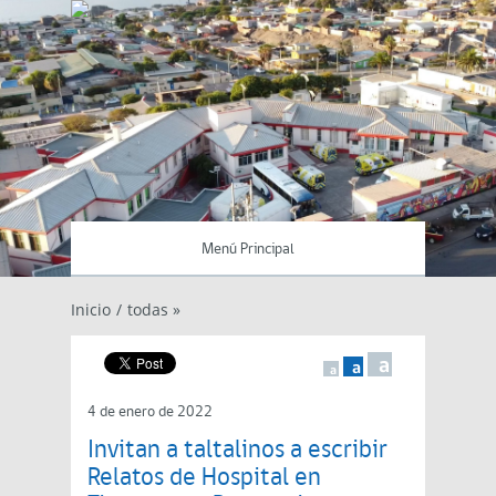
Menú Principal
Inicio
/
todas »
a
a
a
4 de enero de 2022
Invitan a taltalinos a escribir
Relatos de Hospital en