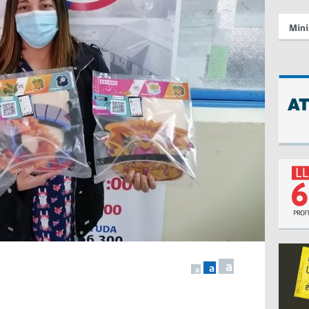
Mini
a
a
a