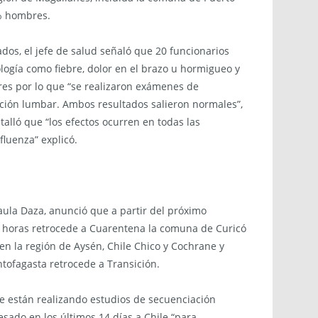
6% hombres.
dos, el jefe de salud señaló que 20 funcionarios
logía como fiebre, dolor en el brazo u hormigueo y
es por lo que “se realizaron exámenes de
ción lumbar. Ambos resultados salieron normales”,
talló que “los efectos ocurren en todas las
luenza” explicó.
aula Daza, anunció que a partir del próximo
0 horas retrocede a Cuarentena la comuna de Curicó
 en la región de Aysén, Chile Chico y Cochrane y
tofagasta retrocede a Transición.
 están realizando estudios de secuenciación
ado en los últimos 14 días a Chile “para