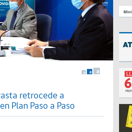
Mini
a
a
a
asta retrocede a
 en Plan Paso a Paso