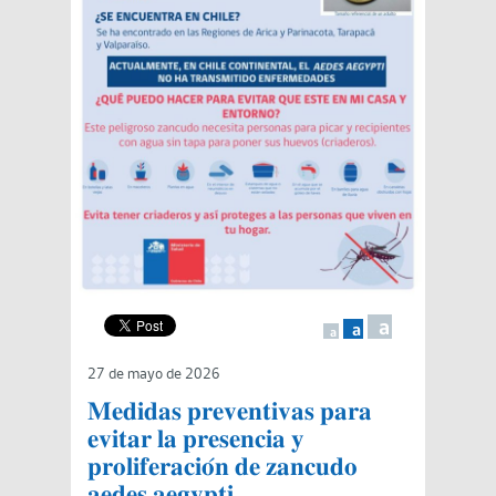
a
a
a
27 de mayo de 2026
𝐌𝐞𝐝𝐢𝐝𝐚𝐬 𝐩𝐫𝐞𝐯𝐞𝐧𝐭𝐢𝐯𝐚𝐬 𝐩𝐚𝐫𝐚
𝐞𝐯𝐢𝐭𝐚𝐫 𝐥𝐚 𝐩𝐫𝐞𝐬𝐞𝐧𝐜𝐢𝐚 𝐲
𝐩𝐫𝐨𝐥𝐢𝐟𝐞𝐫𝐚𝐜𝐢𝐨́𝐧 𝐝𝐞 𝐳𝐚𝐧𝐜𝐮𝐝𝐨