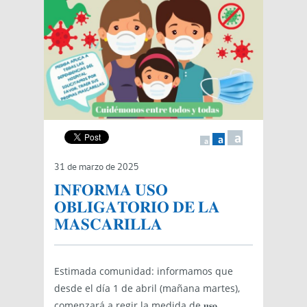
a
a
a
31 de marzo de 2025
𝐈𝐍𝐅𝐎𝐑𝐌𝐀 𝐔𝐒𝐎
𝐎𝐁𝐋𝐈𝐆𝐀𝐓𝐎𝐑𝐈𝐎 𝐃𝐄 𝐋𝐀
𝐌𝐀𝐒𝐂𝐀𝐑𝐈𝐋𝐋𝐀
Estimada comunidad: informamos que
desde el día 1 de abril (mañana martes),
comenzará a regir la medida de 𝐮𝐬𝐨