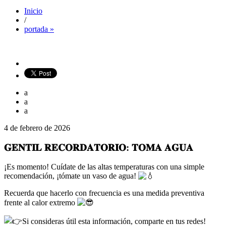
Inicio
/
portada »
a
a
a
4 de febrero de 2026
𝐆𝐄𝐍𝐓𝐈𝐋 𝐑𝐄𝐂𝐎𝐑𝐃𝐀𝐓𝐎𝐑𝐈𝐎: 𝐓𝐎𝐌𝐀 𝐀𝐆𝐔𝐀
¡Es momento! Cuídate de las altas temperaturas con una simple
recomendación, ¡tómate un vaso de agua!
Recuerda que hacerlo con frecuencia es una medida preventiva
frente al calor extremo
Si consideras útil esta información, comparte en tus redes!