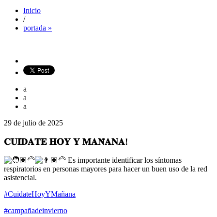
Inicio
/
portada »
a
a
a
29 de julio de 2025
𝐂𝐔𝐈́𝐃𝐀𝐓𝐄 𝐇𝐎𝐘 𝐘 𝐌𝐀𝐍̃𝐀𝐍𝐀!
Es importante identificar los síntomas
respiratorios en personas mayores para hacer un buen uso de la red
asistencial.
#CuidateHoyYMañana
#campañadeinvierno