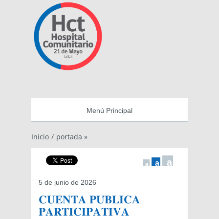
Menú Principal
Inicio
/
portada »
a
a
a
5 de junio de 2026
𝐂𝐔𝐄𝐍𝐓𝐀 𝐏𝐔́𝐁𝐋𝐈𝐂𝐀
𝐏𝐀𝐑𝐓𝐈𝐂𝐈𝐏𝐀𝐓𝐈𝐕𝐀