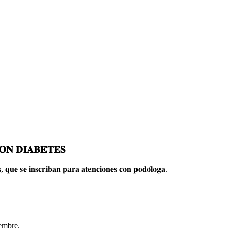
𝐎𝐍 𝐃𝐈𝐀𝐁𝐄𝐓𝐄𝐒
𝐬, 𝐪𝐮𝐞 𝐬𝐞 𝐢𝐧𝐬𝐜𝐫𝐢𝐛𝐚𝐧 𝐩𝐚𝐫𝐚 𝐚𝐭𝐞𝐧𝐜𝐢𝐨𝐧𝐞𝐬 𝐜𝐨𝐧 𝐩𝐨𝐝𝐨́𝐥𝐨𝐠𝐚.
iembre.