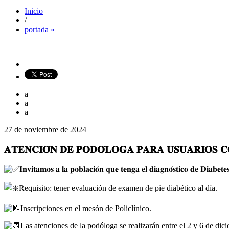
Inicio
/
portada »
a
a
a
27 de noviembre de 2024
𝐀𝐓𝐄𝐍𝐂𝐈𝐎́𝐍 𝐃𝐄 𝐏𝐎𝐃𝐎́𝐋𝐎𝐆𝐀 𝐏𝐀𝐑𝐀 𝐔𝐒𝐔𝐀𝐑𝐈𝐎𝐒 𝐂
𝐈𝐧𝐯𝐢𝐭𝐚𝐦𝐨𝐬 𝐚 𝐥𝐚 𝐩𝐨𝐛𝐥𝐚𝐜𝐢𝐨́𝐧 𝐪𝐮𝐞 𝐭𝐞𝐧𝐠𝐚 𝐞𝐥 𝐝𝐢𝐚𝐠𝐧𝐨́𝐬𝐭𝐢𝐜𝐨 𝐝𝐞 𝐃𝐢𝐚𝐛𝐞𝐭
Requisito: tener evaluación de examen de pie diabético al día.
Inscripciones en el mesón de Policlínico.
Las atenciones de la podóloga se realizarán entre el 2 y 6 de dic